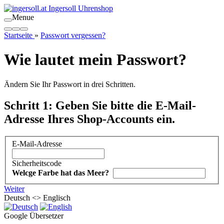
Menue
Startseite
»
Passwort vergessen?
Wie lautet mein Passwort?
Ändern Sie Ihr Passwort in drei Schritten.
Schritt 1: Geben Sie bitte die E-Mail-
Adresse Ihres Shop-Accounts ein.
E-Mail-Adresse
Sicherheitscode
Welcge Farbe hat das Meer?
Weiter
Deutsch <> Englisch
Google Übersetzer