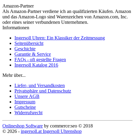
Amazon-Partner
Als Amazon-Partner verdiene ich an qualifizierten Käufen. Amazon
und das Amazon-Logo sind Warenzeichen von Amazon.com, Inc.
oder eines seiner verbundenen Unternehmen.
Informationen
Ingersoll Uhren: Ein Klassiker der Zeitmessung
Seitenübersicht
Geschichte
Garantie & Service
FAQs - oft gestellte Fragen
Ingersoll Katalog 2016
Mehr über...
Liefer- und Versandkosten
Privatsphäre und Datenschutz
Unsere AGB
Impressum
Gutscheine
Widerrufsrecht
Onlineshop Software
by commerce:seo © 2018
© 2026 -
ingersoll.at Ingersoll Uhrenshop