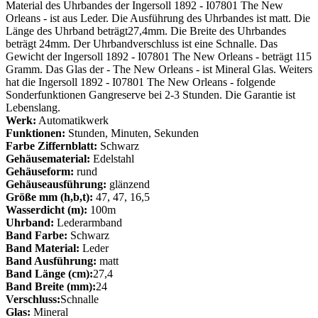
Material des Uhrbandes der Ingersoll 1892 - I07801 The New
Orleans - ist aus Leder. Die Ausführung des Uhrbandes ist matt. Die
Länge des Uhrband beträgt27,4mm. Die Breite des Uhrbandes
beträgt 24mm. Der Uhrbandverschluss ist eine Schnalle. Das
Gewicht der Ingersoll 1892 - I07801 The New Orleans - beträgt 115
Gramm. Das Glas der - The New Orleans - ist Mineral Glas. Weiters
hat die Ingersoll 1892 - I07801 The New Orleans - folgende
Sonderfunktionen Gangreserve bei 2-3 Stunden. Die Garantie ist
Lebenslang.
Werk:
Automatikwerk
Funktionen:
Stunden, Minuten, Sekunden
Farbe Ziffernblatt:
Schwarz
Gehäusematerial:
Edelstahl
Gehäuseform:
rund
Gehäuseausführung:
glänzend
Größe mm (h,b,t):
47, 47, 16,5
Wasserdicht (m):
100m
Uhrband:
Lederarmband
Band Farbe:
Schwarz
Band Material:
Leder
Band Ausführung:
matt
Band Länge (cm):
27,4
Band Breite (mm):
24
Verschluss:
Schnalle
Glas:
Mineral